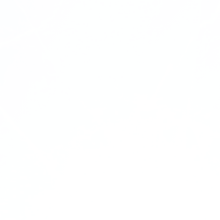
paiement; • Gérer la paie, CCQ et hors décret
fonction des projets;
Collaborer aux efforts de standardisation et
d’optimisation de l’entreprise et le tenue des 
électronique et papiers.
Assurer la tenue précise et détaillés des tran
comptables
Conciliation bancaire et préparation des rap
TPS et TVQ trimestriel, incluant rapport IFTA;
Suivre les transferts de données et de transa
entre divers systèmes comptables et inter-
entreprises.
Supporter l’administration des entreprises au
Collaborer avec tous pour l’avancement des p
et la satisfaction de nos clients.