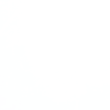
REQUIS
Expérience en comptabilité et système compt
Formation en comptabilité (AEC ou techniqu
préférable).
Minimum 5 ans d’expérience pertinente.
Rigueur et minutie.
Sens de l’organisation et débrouillardise.
Capacité d’adaptation et d’évoluer dans un
environnement dynamique.
•
Attitude positive
Maîtrise du Français parlé et écrit, Anglais f
recommandé.
Connaissance de la suite office (word, excel),
systèmes informatisé de gestion et de comptab